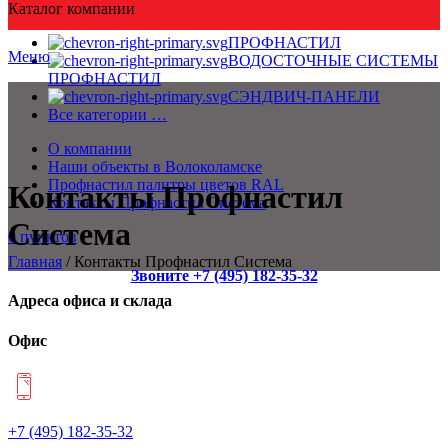
Каталог компании
ПРОФНАСТИЛ
Меню
ВОДОСТОЧНЫЕ СИСТЕМЫ
ПРОФНАСТИЛ
СЭНДВИЧ-ПАНЕЛИ
Все категории …
О компании
Наши объекты в Волоколамске
Профнастил палитры цветов RAL
Контакты Профнастил
Контакты Профнастил Система
Система
0
пунктов
Главная
/
Контакты Профнастил Система
Звоните +7 (495) 182-35-32
Адреса офиса и склада
Офис
+7 (495) 182-35-32